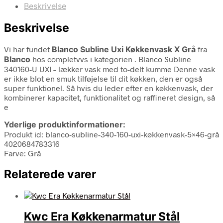
Beskrivelse
Beskrivelse
Vi har fundet
Blanco Subline Uxi Køkkenvask X Grå
fra
Blanco
hos completvvs i kategorien
. Blanco Subline
340160-U UXI – lækker vask med to-delt kumme Denne vask
er ikke blot en smuk tilføjelse til dit køkken, den er også
super funktionel. Så hvis du leder efter en køkkenvask, der
kombinerer kapacitet, funktionalitet og raffineret design, så
e
Yderlige produktinformationer:
Produkt id: blanco-subline-340-160-uxi-køkkenvask-5×46-grå
4020684783316
Farve: Grå
Relaterede varer
Kwc Era Køkkenarmatur Stål