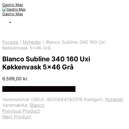
Gastro Max
Gastro Max
Forside
/
Nyheder
/
Blanco Subline 340 160 Uxi
Køkkenvask 5×46 Grå
Blanco Subline 340 160 Uxi
Køkkenvask 5×46 Grå
6.599,00
kr.
Bedste Pris Fundet på Price Index
Varenummer (SKU):
4020684783316
Kategori:
Nyheder
Varemærke:
Blanco
Previous Product
Next Product