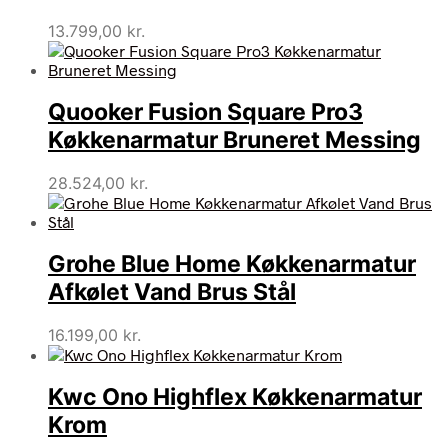
13.799,00
kr.
Quooker Fusion Square Pro3
Køkkenarmatur Bruneret Messing
28.524,00
kr.
Grohe Blue Home Køkkenarmatur
Afkølet Vand Brus Stål
16.199,00
kr.
Kwc Ono Highflex Køkkenarmatur
Krom