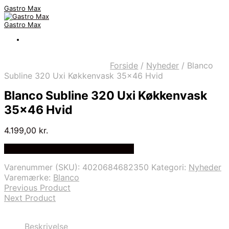
Gastro Max
Gastro Max
Forside
/
Nyheder
/
Blanco
Subline 320 Uxi Køkkenvask 35×46 Hvid
Blanco Subline 320 Uxi Køkkenvask
35×46 Hvid
4.199,00
kr.
Bedste Pris Fundet på Price Index
Varenummer (SKU):
4020684682350
Kategori:
Nyheder
Varemærke:
Blanco
Previous Product
Next Product
Beskrivelse