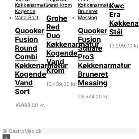
Kwc
Era
Grohe
Køkkena
Red
Quooker
Quooker
Stål
Duo
Fusion
Fusion
Køkkenarmatur
13.299,00
kr
Round
Square
Kogende
Combi
Pro3
Vand
Køkkenarmatur
Køkkenarmatur
Krom
Kogende
Bruneret
Vand
Messing
10.439,00
kr.
Sort
28.524,00
kr.
16.998,00
kr.
© GastroMax.dk
×