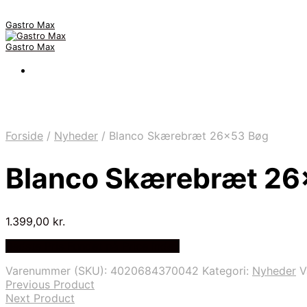
Gastro Max
Gastro Max
Forside
/
Nyheder
/
Blanco Skærebræt 26×53 Bøg
Blanco Skærebræt 26
1.399,00
kr.
Bedste Pris Fundet på Price Index
Varenummer (SKU):
4020684370042
Kategori:
Nyheder
V
Previous Product
Next Product