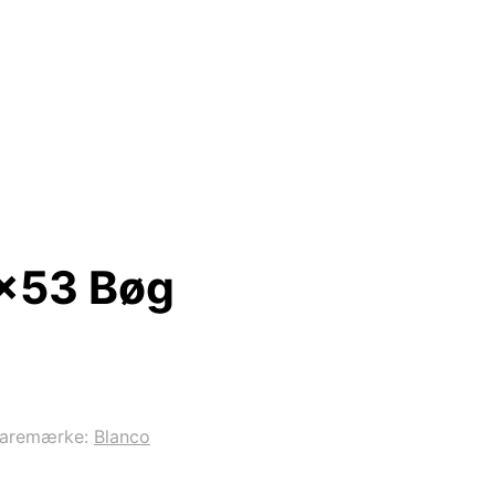
×53 Bøg
aremærke:
Blanco