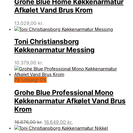
Grohe Blue Home Køkkenarmatur
Afkølet Vand Brus Krom
13.029,00
kr.
Toni Christiansborg
Køkkenarmatur Messing
10.379,00
kr.
På Udsalg! 0%
Grohe Blue Professional Mono
Køkkenarmatur Afkølet Vand Brus
Krom
Den
Den
16.676,00
kr.
16.649,00
kr.
oprindelige
aktuelle