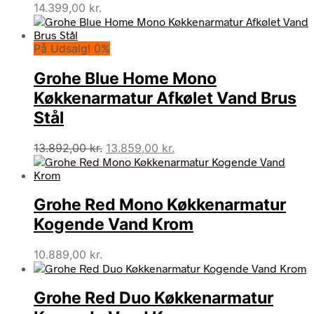
14.399,00
kr.
På Udsalg! 0%
Grohe Blue Home Mono
Køkkenarmatur Afkølet Vand Brus
Stål
Den
Den
13.892,00
kr.
13.859,00
kr.
oprindelige
aktuelle
pris
pris
var:
er:
Grohe Red Mono Køkkenarmatur
13.892,00 kr..
13.859,00 kr..
Kogende Vand Krom
10.889,00
kr.
Grohe Red Duo Køkkenarmatur