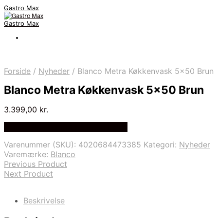
Gastro Max
Gastro Max
Forside
/
Nyheder
/
Blanco Metra Køkkenvask 5×50 Brun
Blanco Metra Køkkenvask 5×50 Brun
3.399,00
kr.
Bedste Pris Fundet på Price Index
Varenummer (SKU):
4020684473385
Kategori:
Nyheder
Varemærke:
Blanco
Previous Product
Next Product
Beskrivelse