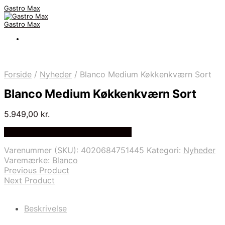
Gastro Max
Gastro Max
Forside
/
Nyheder
/
Blanco Medium Køkkenkværn Sort
Blanco Medium Køkkenkværn Sort
5.949,00
kr.
Bedste Pris Fundet på Price Index
Varenummer (SKU):
4020684751445
Kategori:
Nyheder
Varemærke:
Blanco
Previous Product
Next Product
Beskrivelse