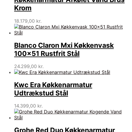
Krom
18.179,00
kr.
Blanco Claron Mxi Køkkenvask
100×51 Rustfrit Stål
24.299,00
kr.
Kwc Era Køkkenarmatur
Udtrækstud Stål
14.399,00
kr.
Grohe Red Duo Køkkenarmatur