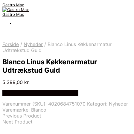
Gastro Max
Gastro Max
Forside
/
Nyheder
/
Blanco Linus Køkkenarmatur
Udtrækstud Guld
Blanco Linus Køkkenarmatur
Udtrækstud Guld
5.399,00
kr.
Bedste Pris Fundet på Price Index
Varenummer (SKU):
4020684751070
Kategori:
Nyheder
Varemærke:
Blanco
Previous Product
Next Product