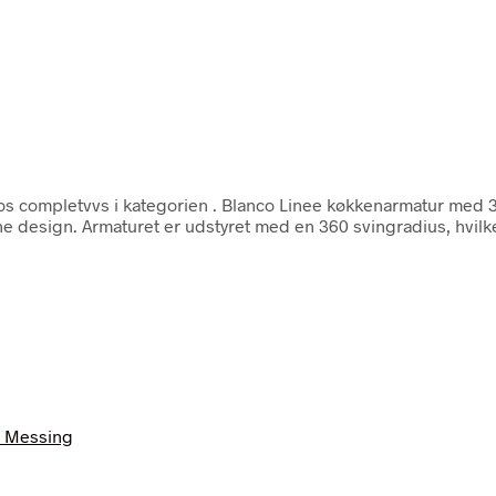
s completvvs i kategorien
. Blanco Linee køkkenarmatur med 3
rne design. Armaturet er udstyret med en 360 svingradius, hvil