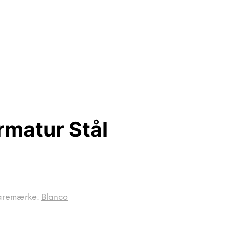
rmatur Stål
aremærke:
Blanco