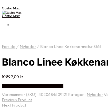
Gastro Max
Gastro Max
Forside
/
Nyheder
/
Blanco Linee Køkkenarmatur Stål
Blanco Linee Køkkena
10.899,00
kr.
Bedste Pris Fundet på Price Index
Varenummer (SKU):
4020684509121
Kategori:
Nyheder
V
Previous Product
Next Product