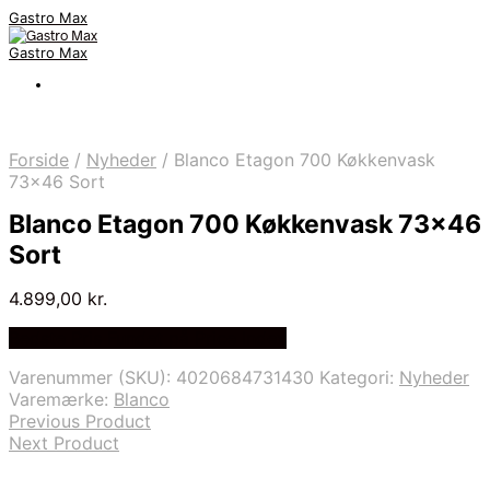
Gastro Max
Gastro Max
Forside
/
Nyheder
/
Blanco Etagon 700 Køkkenvask
73×46 Sort
Blanco Etagon 700 Køkkenvask 73×46
Sort
4.899,00
kr.
Bedste Pris Fundet på Price Index
Varenummer (SKU):
4020684731430
Kategori:
Nyheder
Varemærke:
Blanco
Previous Product
Next Product