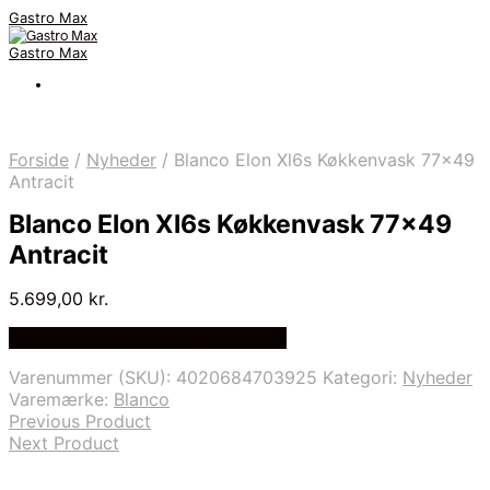
Gastro Max
Gastro Max
Forside
/
Nyheder
/
Blanco Elon Xl6s Køkkenvask 77×49
Antracit
Blanco Elon Xl6s Køkkenvask 77×49
Antracit
5.699,00
kr.
Bedste Pris Fundet på Price Index
Varenummer (SKU):
4020684703925
Kategori:
Nyheder
Varemærke:
Blanco
Previous Product
Next Product