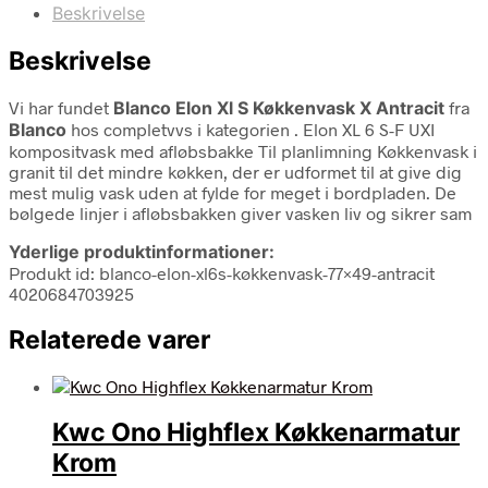
Beskrivelse
Beskrivelse
Vi har fundet
Blanco Elon Xl S Køkkenvask X Antracit
fra
Blanco
hos completvvs i kategorien
. Elon XL 6 S-F UXI
kompositvask med afløbsbakke Til planlimning Køkkenvask i
granit til det mindre køkken, der er udformet til at give dig
mest mulig vask uden at fylde for meget i bordpladen. De
bølgede linjer i afløbsbakken giver vasken liv og sikrer sam
Yderlige produktinformationer:
Produkt id: blanco-elon-xl6s-køkkenvask-77×49-antracit
4020684703925
Relaterede varer
Kwc Ono Highflex Køkkenarmatur
Krom