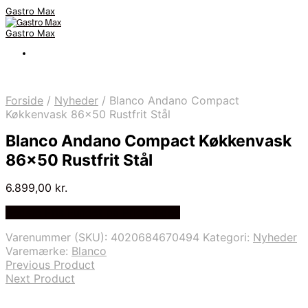
Gastro Max
Gastro Max
Forside
/
Nyheder
/
Blanco Andano Compact
Køkkenvask 86×50 Rustfrit Stål
Blanco Andano Compact Køkkenvask
86×50 Rustfrit Stål
6.899,00
kr.
Bedste Pris Fundet på Price Index
Varenummer (SKU):
4020684670494
Kategori:
Nyheder
Varemærke:
Blanco
Previous Product
Next Product