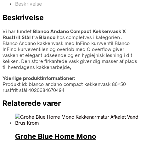
Beskrivelse
Beskrivelse
Vi har fundet
Blanco Andano Compact Køkkenvask X
Rustfrit Stål
fra
Blanco
hos completvvs i kategorien
.
Blanco Andano køkkenvask med InFino-kurvventil Blanco
InFino-kurveventilen og overløb med C-overflow giver
vasken et elegant udseende og en hygiejnisk løsning i dit
køkken. Den store firkantede vask giver dig masser af plads
til hverdagens køkkenarbejde,
Yderlige produktinformationer:
Produkt id: blanco-andano-compact-køkkenvask-86×50-
rustfrit-stål 4020684670494
Relaterede varer
Grohe Blue Home Mono