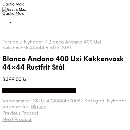
Gastro Max
Gastro Max
Forside
/
Nyheder
/
Blanco Andano 400 Uxi
Køkkenvask 44×44 Rustfrit Stål
Blanco Andano 400 Uxi Køkkenvask
44×44 Rustfrit Stål
3.399,00
kr.
Bedste Pris Fundet på Price Index
Varenummer (SKU):
4020684670067
Kategori:
Nyheder
Varemærke:
Blanco
Previous Product
Next Product