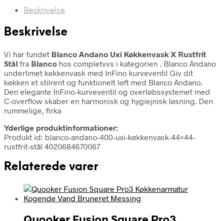
Beskrivelse
Beskrivelse
Vi har fundet
Blanco Andano Uxi Køkkenvask X Rustfrit
Stål
fra
Blanco
hos completvvs i kategorien
. Blanco Andano
underlimet køkkenvask med InFino kurveventil Giv dit
køkken et stilrent og funktionelt løft med Blanco Andano.
Den elegante InFino-kurveventil og overløbssystemet med
C-overflow skaber en harmonisk og hygiejnisk løsning. Den
rummelige, firka
Yderlige produktinformationer:
Produkt id: blanco-andano-400-uxi-køkkenvask-44×44-
rustfrit-stål 4020684670067
Relaterede varer
Quooker Fusion Square Pro3