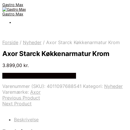
Gastro Max
Gastro Max
Forside
/
Nyheder
/
Axor Starck Køkkenarmatur Krom
Axor Starck Køkkenarmatur Krom
3.899,00
kr.
Bedste Pris Fundet på Price Index
Varenummer (SKU):
4011097688541
Kategori:
Nyheder
Varemærke:
Axor
Previous Product
Next Product
Beskrivelse