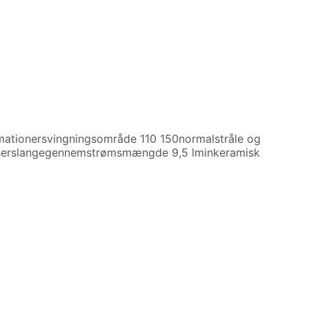
rmationersvingningsområde 110 150normalstråle og
-bruserslangegennemstrømsmængde 9,5 lminkeramisk