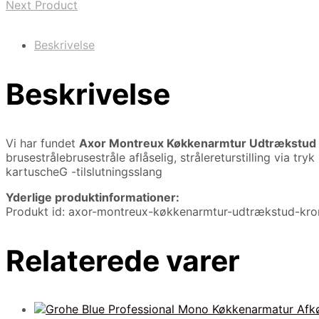
Next Product
Beskrivelse
Beskrivelse
Vi har fundet
Axor Montreux Køkkenarmtur Udtrækstud
brusestrålebrusestråle aflåselig, strålereturstilling v
kartuscheG -tilslutningsslang
Yderlige produktinformationer:
Produkt id: axor-montreux-køkkenarmtur-udtrækstud-k
Relaterede varer