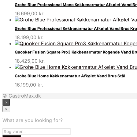
Grohe Blue Professional Mono Køkkenarmatur Afkølet Vand B
16.699,00
kr.
Grohe Blue Professional Køkkenarmatur Afkølet Vand Brus Kr
18.199,00
kr.
Quooker Fusion Square Pro3 Køkkenarmatur Kogende Vand Br
18.425,00
kr.
Grohe Blue Home Køkkenarmatur Afkølet Vand Brus Stål
16.199,00
kr.
© GastroMax.dk
×
×
What are you looking for?