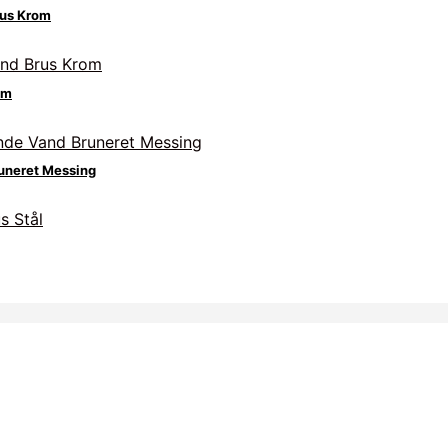
rus Krom
om
uneret Messing