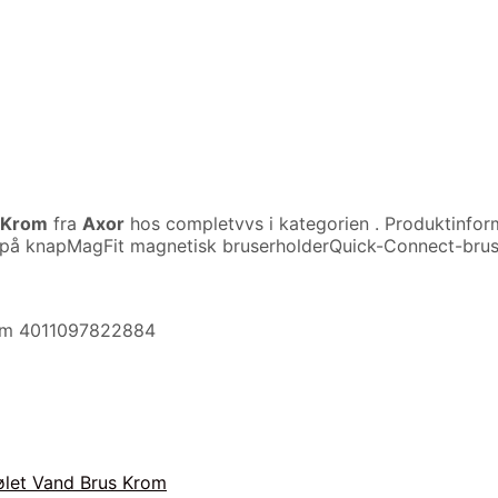
 Krom
fra
Axor
hos completvvs i kategorien
. Produktinfo
ia tryk på knapMagFit magnetisk bruserholderQuick-Connect
rom 4011097822884