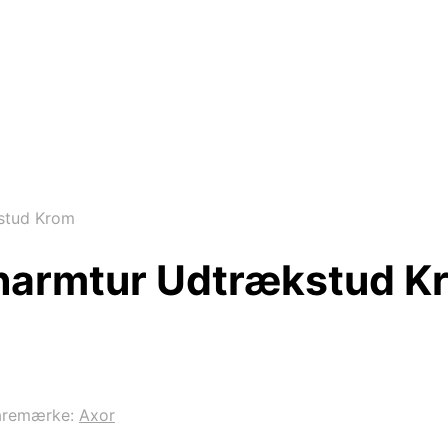
stud Krom
narmtur Udtrækstud K
aremærke:
Axor