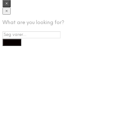
×
×
What are you looking for?