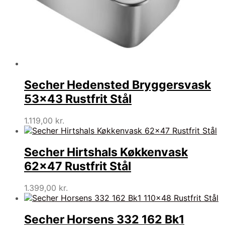
Secher Hedensted Bryggersvask
53×43 Rustfrit Stål
1.119,00
kr.
Secher Hirtshals Køkkenvask
62×47 Rustfrit Stål
1.399,00
kr.
Secher Horsens 332 162 Bk1