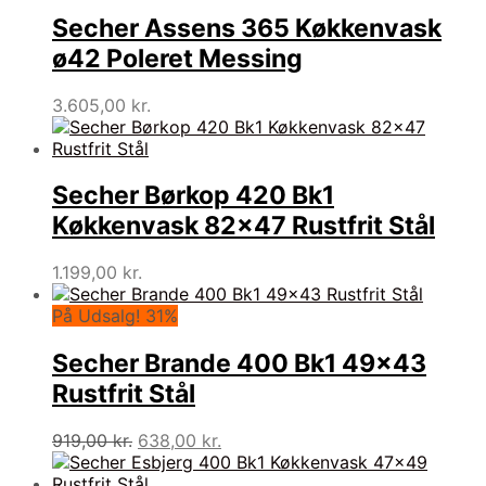
Secher Assens 365 Køkkenvask
ø42 Poleret Messing
3.605,00
kr.
Secher Børkop 420 Bk1
Køkkenvask 82×47 Rustfrit Stål
1.199,00
kr.
På Udsalg! 31%
Secher Brande 400 Bk1 49×43
Rustfrit Stål
Den
Den
919,00
kr.
638,00
kr.
oprindelige
aktuelle
pris
pris