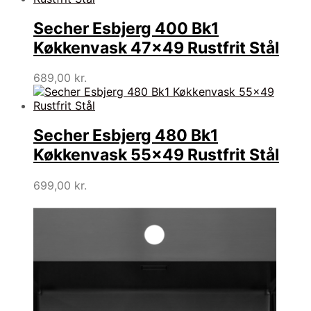
var:
er:
919,00 kr..
638,00 kr..
Secher Esbjerg 400 Bk1
Køkkenvask 47×49 Rustfrit Stål
689,00
kr.
Secher Esbjerg 480 Bk1
Køkkenvask 55×49 Rustfrit Stål
699,00
kr.