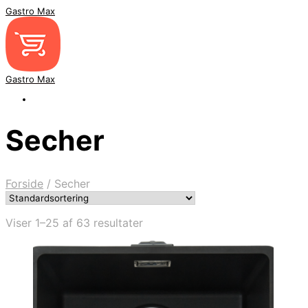
Gastro Max
Gastro Max
Secher
Forside
/
Secher
Viser 1–25 af 63 resultater