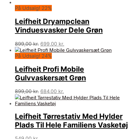
På Udsalg! 22%
Leifheit Dryampclean
Vinduesvasker Dele Grøn
Den
Den
899,00
kr.
699,00
kr.
oprindelige
aktuelle
På Udsalg! 24%
pris
pris
var:
er:
Leifheit Profi Mobile
899,00 kr..
699,00 kr..
Gulvvaskersæt Grøn
Den
Den
899,00
kr.
684,00
kr.
oprindelige
aktuelle
pris
pris
var:
er:
Leifheit Tørrestativ Med Hylder
899,00 kr..
684,00 kr..
Plads Til Hele Familiens Vasketøj
549,00
kr.