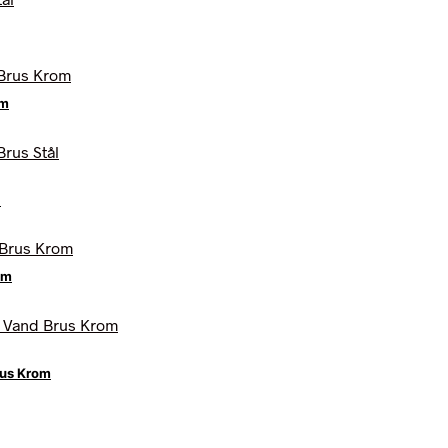
om
l
om
rus Krom