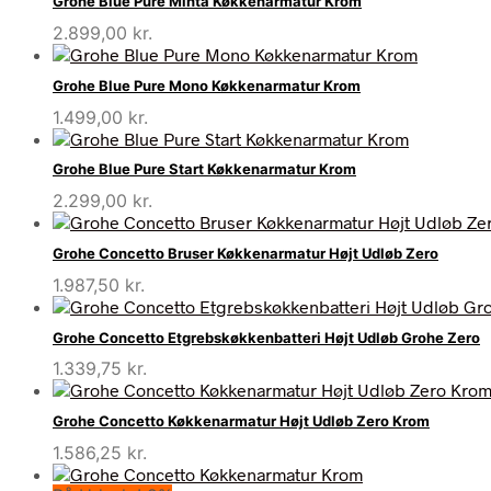
Grohe Blue Pure Minta Køkkenarmatur Krom
var:
er:
2.899,00
kr.
16.676,00 kr..
16.649,00 kr..
Grohe Blue Pure Mono Køkkenarmatur Krom
1.499,00
kr.
Grohe Blue Pure Start Køkkenarmatur Krom
2.299,00
kr.
Grohe Concetto Bruser Køkkenarmatur Højt Udløb Zero
1.987,50
kr.
Grohe Concetto Etgrebskøkkenbatteri Højt Udløb Grohe Zero
1.339,75
kr.
Grohe Concetto Køkkenarmatur Højt Udløb Zero Krom
1.586,25
kr.