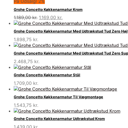
På Udsalg! 2%
Grohe Concetto Køkkenarmatur Krom
Den
Den
1.189,00
kr.
1.169,00
kr.
oprindelige
aktuelle
pris
pris
Grohe Concetto Køkkenarmatur Med Udtrækstud Tud Zero Høj
var:
er:
1.898,75
kr.
1.189,00 kr..
1.169,00 kr..
Grohe Concetto Køkkenarmatur Med Udtrækstud Tud Zero Sup
2.468,75
kr.
Grohe Concetto Køkkenarmatur Stål
1.709,00
kr.
Grohe Concetto Køkkenarmatur Til Vægmontage
1.543,75
kr.
Grohe Concetto Køkkenarmatur Udtrækstud Krom
1.439,00
kr.