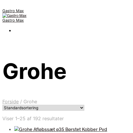
Gastro Max
Gastro Max
Grohe
Forside
/
Grohe
Viser 1–25 af 192 resultater