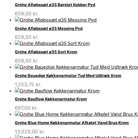
Grohe Afløbssæt ø35 Børstet Kobber Pvd
659,00
kr.
Grohe Afløbssæt ø35 Messing Pvd
629,00
kr.
Grohe Afløbssæt ø35 Sort Krom
659,00
kr.
Grohe Bauedge Køkkenarmatur Tud Med Udtræk Krom
1.253,75
kr.
Grohe Bauflow Køkkenarmatur Krom
697,00
kr.
Grohe Blue Home Køkkenarmatur Afkølet Vand Brus Krom
13.029,00
kr.