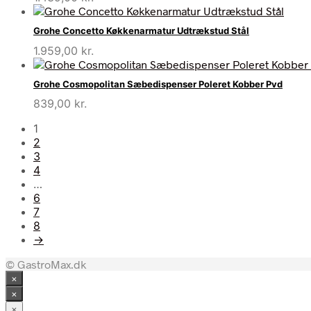
Grohe Concetto Køkkenarmatur Udtrækstud Stål
1.959,00
kr.
Grohe Cosmopolitan Sæbedispenser Poleret Kobber Pvd
839,00
kr.
1
2
3
4
…
6
7
8
→
© GastroMax.dk
×
×
×