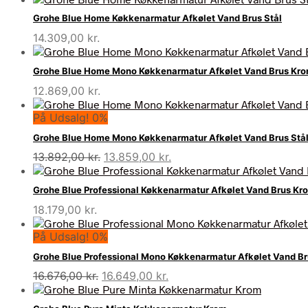
Grohe Blue Home Køkkenarmatur Afkølet Vand Brus Stål
14.309,00
kr.
Grohe Blue Home Mono Køkkenarmatur Afkølet Vand Brus Kr
12.869,00
kr.
På Udsalg! 0%
Grohe Blue Home Mono Køkkenarmatur Afkølet Vand Brus Stå
Den
Den
13.892,00
kr.
13.859,00
kr.
oprindelige
aktuelle
pris
pris
Grohe Blue Professional Køkkenarmatur Afkølet Vand Brus Kr
var:
er:
18.179,00
kr.
13.892,00 kr..
13.859,00 kr..
På Udsalg! 0%
Grohe Blue Professional Mono Køkkenarmatur Afkølet Vand B
Den
Den
16.676,00
kr.
16.649,00
kr.
oprindelige
aktuelle
pris
pris