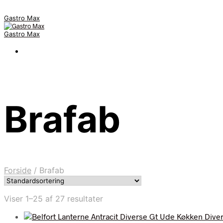
Gastro Max
Gastro Max
Brafab
Forside
/
Brafab
Viser 1–25 af 27 resultater