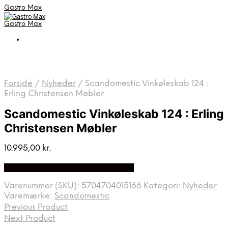
Gastro Max
Gastro Max
Forside
/
Nyheder
/
Scandomestic Vinkøleskab 124 :
Erling Christensen Møbler
Scandomestic Vinkøleskab 124 : Erling
Christensen Møbler
10.995,00
kr.
Bedste Pris Fundet på Price Index
Varenummer (SKU):
5704704015166
Kategori:
Nyheder
Varemærke:
Scandomestic
Previous Product
Next Product