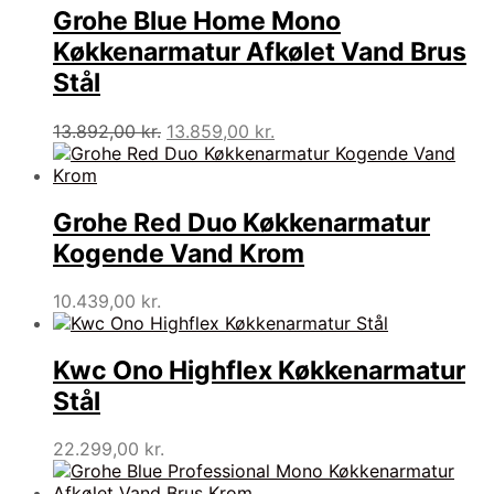
Grohe Blue Home Mono
Køkkenarmatur Afkølet Vand Brus
Stål
Den
Den
13.892,00
kr.
13.859,00
kr.
oprindelige
aktuelle
pris
pris
var:
er:
13.892,00 kr..
13.859,00 kr..
Grohe Red Duo Køkkenarmatur
Kogende Vand Krom
10.439,00
kr.
Kwc Ono Highflex Køkkenarmatur
Stål
22.299,00
kr.