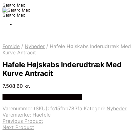
Gastro Max
Gastro Max
Forside
/
Nyheder
/
Hafele Højskabs Inderudtræk Med
Kurve Antracit
Hafele Højskabs Inderudtræk Med
Kurve Antracit
7.508,60
kr.
Bedste Pris Fundet på Price Index
Varenummer (SKU):
fc15fbb783fa
Kategori:
Nyheder
Varemærke:
Haefele
Previous Product
Next Product