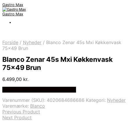
Gastro Max
Gastro Max
Forside
/
Nyheder
/
Blanco Zenar 45s Mxi Køkkenvask
75×49 Brun
Blanco Zenar 45s Mxi Køkkenvask
75×49 Brun
6.499,00
kr.
Bedste Pris Fundet på Price Index
Varenummer (SKU):
4020684686686
Kategori:
Nyheder
Varemærke:
Blanco
Previous Product
Next Product